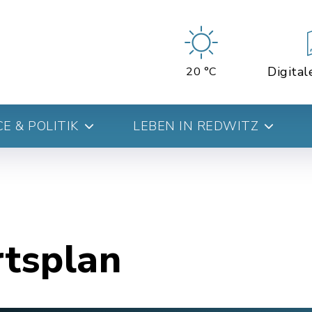
Digital
20 °C
E & POLITIK
LEBEN IN REDWITZ
rtsplan