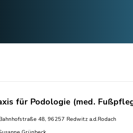
axis für Podologie (med. Fußpfle
Bahnhofstraße 48, 96257 Redwitz a.d.Rodach
Susanne Grünbeck