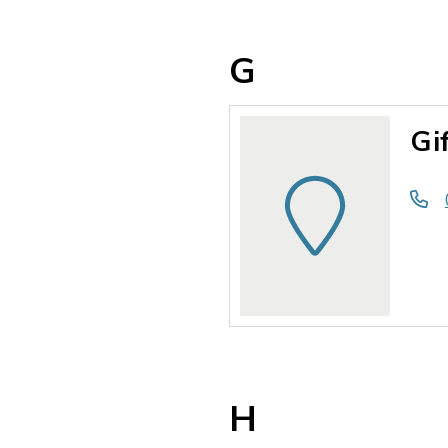
G
Gi
H