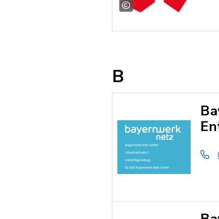
B
Ba
En