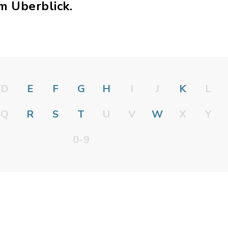
m Überblick.
D
E
F
G
H
I
J
K
L
Q
R
S
T
U
V
W
X
Y
0-9