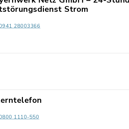
yernwerk Netz GmbH – 24-Stun
tstörungsdienst Strom
0941 28003366
terntelefon
0800 1110-550