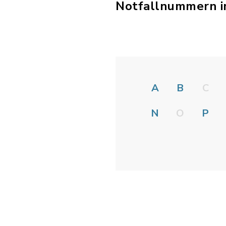
Notfallnummern i
A
B
C
N
O
P