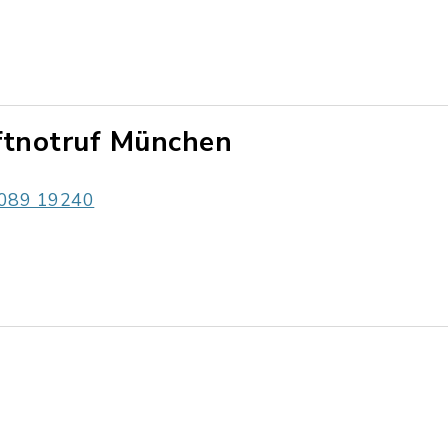
ftnotruf München
089 19240