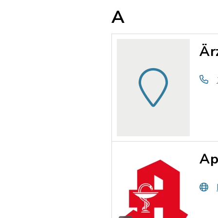
A
Är
Ap