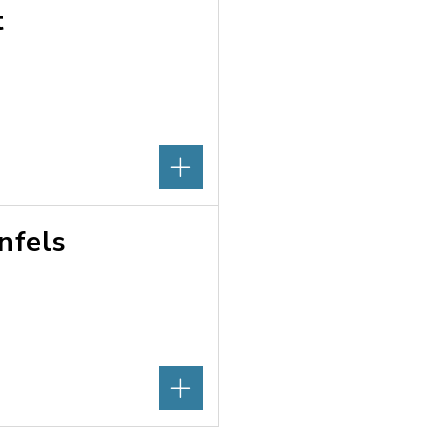
t
nfels