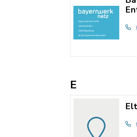
Ba
En
E
El