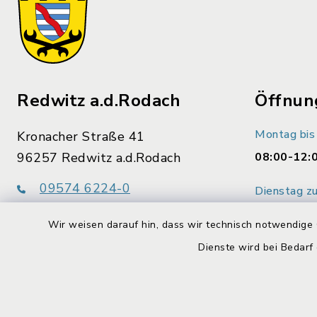
Redwitz a.d.Rodach
Öffnun
Montag bis 
Kronacher Straße 41
96257 Redwitz a.d.Rodach
08:00-12:
09574 6224-0
Dienstag zu
09574 6224-44
14:00-16:
Wir weisen darauf hin, dass wir technisch notwendige 
rathaus@redwitz.de
Donnerstag 
Dienste wird bei Bedarf
14:00-18:
Bankverbindungen
Unsere Mit
gerne. Ver