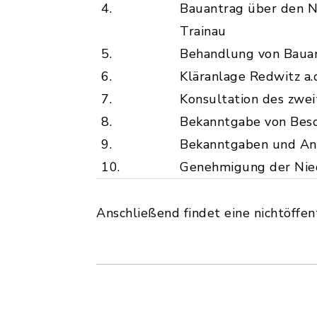
4.
Bauantrag über den N
Trainau
5.
Behandlung von Bauant
6.
Kläranlage Redwitz a
7.
Konsultation des zwe
8.
Bekanntgabe von Besch
9.
Bekanntgaben und An
10.
Genehmigung der Nied
Anschließend findet eine nichtöffent