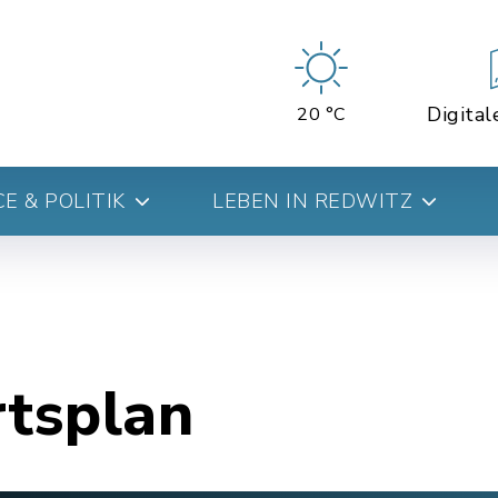
Digital
20 °C
E & POLITIK
LEBEN IN REDWITZ
rtsplan